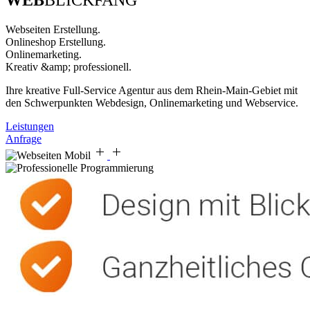
WEB
BLICKFANG
W
e
b
s
e
i
t
e
n
E
r
s
t
e
l
l
u
n
g
.
O
n
l
i
n
e
s
h
o
p
E
r
s
t
e
l
l
u
n
g
.
O
n
l
i
n
e
m
a
r
k
e
t
i
n
g
.
K
r
e
a
t
i
v
&
a
m
p
;
p
r
o
f
e
s
s
i
o
n
e
l
l
.
Ihre kreative Full-Service Agentur aus dem Rhein-Main-Gebiet mit
den Schwerpunkten Webdesign, Onlinemarketing und Webservice.
Leistungen
Anfrage